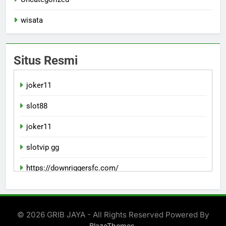
wisata
Situs Resmi
joker11
slot88
joker11
slotvip gg
https://downriggersfc.com/
bento11 resmi
© 2026 GRIB JAYA - All Rights Reserved Powered By
.
BlazeThemes