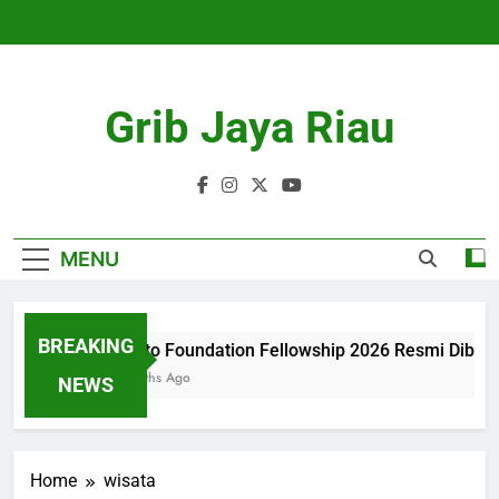
Skip
to
content
Grib Jaya Riau
MENU
BREAKING
Tanoto Foundation Fellowship 2026 Resmi Dibuka
4 Months Ago
NEWS
Home
wisata