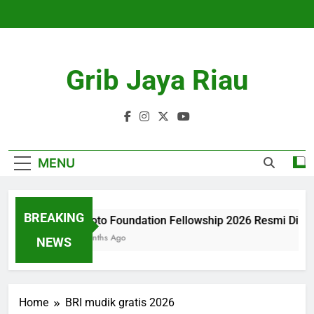
Skip
to
content
Grib Jaya Riau
MENU
BREAKING
Tanoto Foundation Fellowship 2026 Resmi Dibu
4 Months Ago
NEWS
Home
BRI mudik gratis 2026