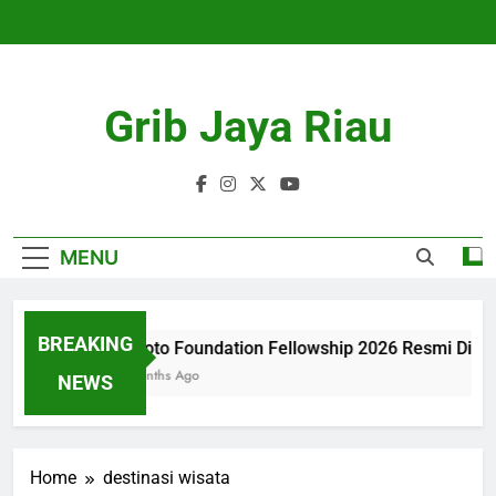
Skip
to
content
Grib Jaya Riau
MENU
BREAKING
Tanoto Foundation Fellowship 2026 Resmi Dibu
4 Months Ago
NEWS
Home
destinasi wisata