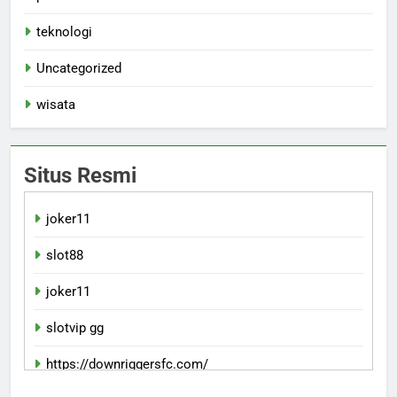
teknologi
Uncategorized
wisata
Situs Resmi
joker11
slot88
joker11
slotvip gg
https://downriggersfc.com/