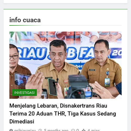
info cuaca
INVESTIGASI
Menjelang Lebaran, Disnakertrans Riau
Terima 20 Aduan THR, Tiga Kasus Sedang
Dimediasi
gribjayariau
5 months ago
0
4 mins