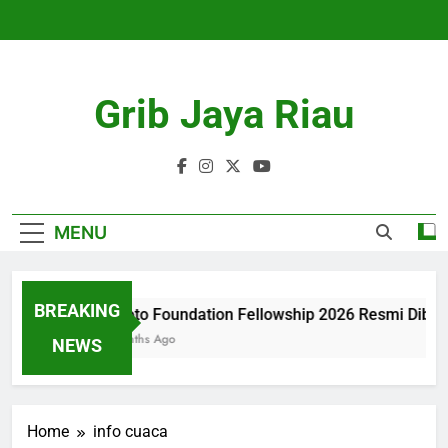
Skip
to
content
Grib Jaya Riau
MENU
BREAKING
Tanoto Foundation Fellowship 2026 Resmi Dibuk
4 Months Ago
NEWS
Home
info cuaca