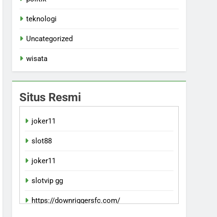
teknologi
Uncategorized
wisata
Situs Resmi
joker11
slot88
joker11
slotvip gg
https://downriggersfc.com/