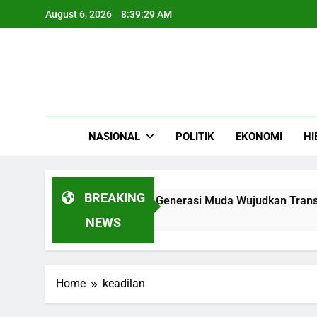
Skip
August 6, 2026
8:39:29 AM
to
content
NASIONAL
POLITIK
EKONOMI
HI
BREAKING
26 Resmi Dibuka Saatnya Generasi Muda Wujudkan Transforma
NEWS
Home
keadilan