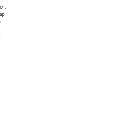
D),
uap
a
t