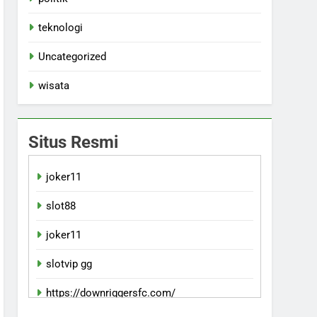
teknologi
Uncategorized
wisata
Situs Resmi
joker11
slot88
joker11
slotvip gg
https://downriggersfc.com/