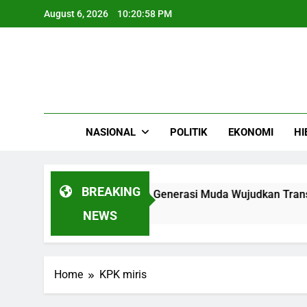
Skip
August 6, 2026
10:20:58 PM
to
content
NASIONAL
POLITIK
EKONOMI
HI
BREAKING
 Resmi Dibuka Saatnya Generasi Muda Wujudkan Transformasi
NEWS
Home
KPK miris