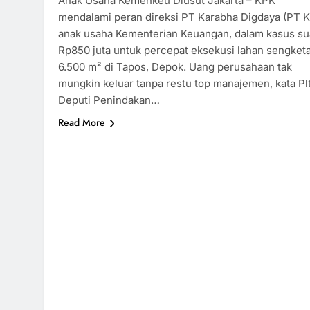
Anak Usaha Kemenkeu Diusut Jakarta – KPK
mendalami peran direksi PT Karabha Digdaya (PT K
anak usaha Kementerian Keuangan, dalam kasus s
Rp850 juta untuk percepat eksekusi lahan sengket
6.500 m² di Tapos, Depok. Uang perusahaan tak
mungkin keluar tanpa restu top manajemen, kata Pl
Deputi Penindakan…
Read More