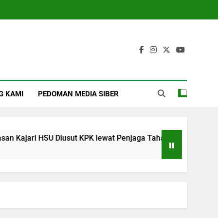
G KAMI
PEDOMAN MEDIA SIBER
ri HSU Diusut KPK lewat Penjaga Tahanan
Ka
4 M