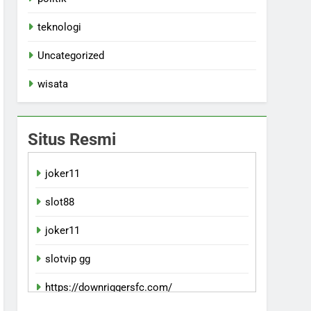
teknologi
Uncategorized
wisata
Situs Resmi
joker11
slot88
joker11
slotvip gg
https://downriggersfc.com/