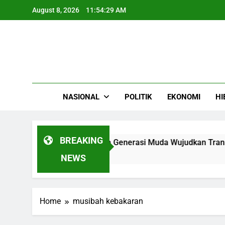
Skip
August 8, 2026
11:54:29 AM
to
content
NASIONAL
POLITIK
EKONOMI
HI
BREAKING
026 Resmi Dibuka Saatnya Generasi Muda Wujudkan Transform
NEWS
Home
musibah kebakaran