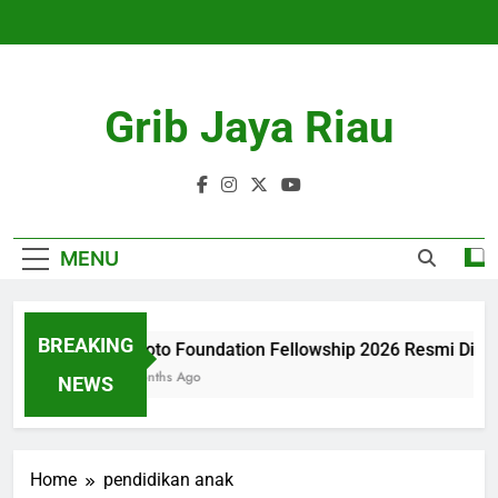
Skip
to
content
Grib Jaya Riau
MENU
BREAKING
Tanoto Foundation Fellowship 2026 Resmi Dibu
4 Months Ago
NEWS
Home
pendidikan anak